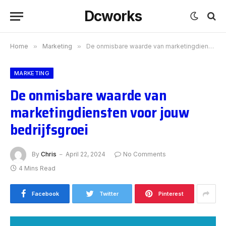
Dcworks
Home
»
Marketing
»
De onmisbare waarde van marketingdiensten voor jouw bedrijfsgroei
MARKETING
De onmisbare waarde van
marketingdiensten voor jouw
bedrijfsgroei
By
Chris
April 22, 2024
No Comments
4 Mins Read
Facebook
Twitter
Pinterest