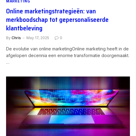
MARKETING
Online marketingstrategieën: van
merkboodschap tot gepersonaliseerde
klantbeleving
By
Chris
May 17, 2025
0
De evolutie van online marketingOnline marketing heeft in de
afgelopen decennia een enorme transformatie doorgemaakt.
…