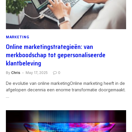
MARKETING
Online marketingstrategieën: van
merkboodschap tot gepersonaliseerde
klantbeleving
By
Chris
May 17, 2025
0
De evolutie van online marketingOnline marketing heeft in de
afgelopen decennia een enorme transformatie doorgemaakt.
…